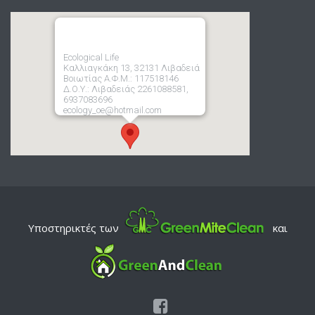
Ecological Life
Καλλιαγκάκη 13, 32131 Λιβαδειά
Βοιωτίας Α.Φ.Μ.: 117518146
Δ.Ο.Υ.: Λιβαδειάς 2261088581,
6937083696
ecology_oe@hotmail.com
Υποστηρικτές των
και