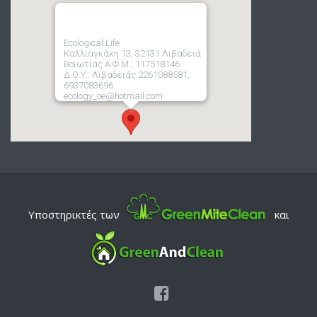
Ecological Life
Καλλιαγκάκη 13, 32131 Λιβαδειά
Βοιωτίας Α.Φ.Μ.: 117518146
Δ.Ο.Υ.: Λιβαδειάς 2261088581,
6937083696
ecology_oe@hotmail.com
Υποστηρικτές των
και