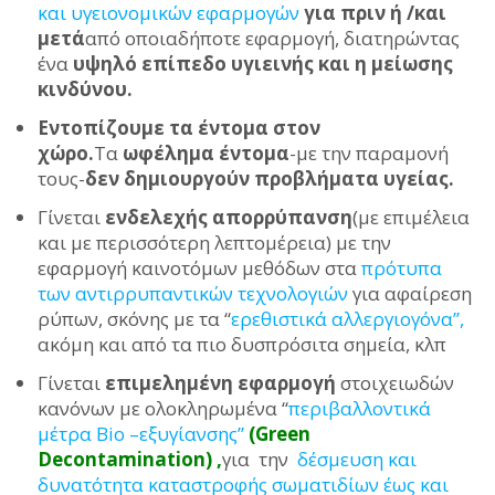
και υγειονομικών εφαρμογών
για πριν ή /και
μετά
από οποιαδήποτε εφαρμογή, διατηρώντας
ένα
υψηλό επίπεδο υγιεινής και η μείωσης
κινδύνου.
Εντοπίζουμε τα έντομα στον
χώρο.
Τα
ωφέλημα έντομα
-με την παραμονή
τους-
δεν δημιουργούν προβλήματα υγείας.
Γίνεται
ενδελεχής απορρύπανση
(με επιμέλεια
και με περισσότερη λεπτομέρεια) με την
εφαρμογή καινοτόμων μεθόδων στα
πρότυπα
των αντιρρυπαντικών τεχνολογιών
για αφαίρεση
ρύπων, σκόνης με τα ‘‘
ερεθιστικά αλλεργιογόνα’’,
ακόμη και από τα πιο δυσπρόσιτα σημεία, κλπ
Γίνεται
επιμελημένη εφαρμογή
στοιχειωδών
κανόνων με ολοκληρωμένα ‘‘
περιβαλλοντικά
μέτρα Bio –εξυγίανσης’’
(Green
Decontamination) ,
για την
δέσμευση και
δυνατότητα καταστροφής σωματιδίων έως και