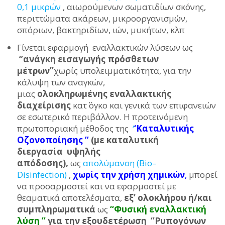
0,1 μικρών
, αιωρούμενων σωματιδίων σκόνης,
περιττώματα ακάρεων, μικροοργανισμών,
σπόριων, βακτηριδίων, ιών, μυκήτων, κλπ
Γίνεται εφαρμογή εναλλακτικών λύσεων ως
‘’ανάγκη εισαγωγής πρόσθετων
μέτρων’’
χωρίς υπολειμματικότητα, για την
κάλυψη των αναγκών,
μιας
ολοκληρωμένης εναλλακτικής
διαχείρισης
κατ΄ όγκο και γενικά των επιφανειών
σε εσωτερικό περιβάλλον. Η προτεινόμενη
πρωτοποριακή μέθοδος της
‘
‘Καταλυτικής
Οζονοποίησης ’’
(με καταλυτική
διεργασία υψηλής
απόδοσης),
ως
απολύμανση (Bio–
Disinfection)
,
χωρίς την χρήση χημικών
,
μπορεί
να προσαρμοστεί και να εφαρμοστεί με
θεαματικά αποτελέσματα,
εξ’ ολοκλήρου ή/και
συμπληρωματικά
ως
‘‘Φυσική εναλλακτική
λύση ’
’
για την εξουδετέρωση ‘’Ρυπογόνων