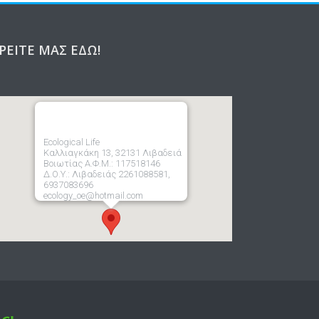
ΡΕΊΤΕ ΜΑΣ ΕΔΏ!
Ecological Life
Καλλιαγκάκη 13, 32131 Λιβαδειά
Βοιωτίας Α.Φ.Μ.: 117518146
Δ.Ο.Υ.: Λιβαδειάς 2261088581,
6937083696
ecology_oe@hotmail.com