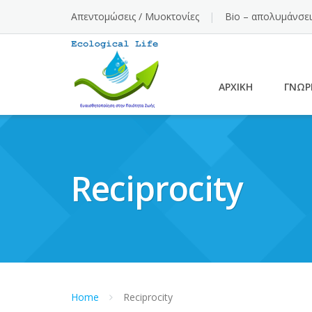
Skip
Απεντομώσεις / Μυοκτονίες
Bio – απολυμάνσει
to
content
ΑΡΧΙΚΉ
ΓΝΩΡ
Reciprocity
Home
Reciprocity