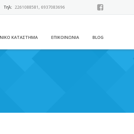
Τηλ:
2261088581, 6937083696
ΝΙΚΌ ΚΑΤΆΣΤΗΜΑ
ΕΠΙΚΟΙΝΩΝΊΑ
BLOG