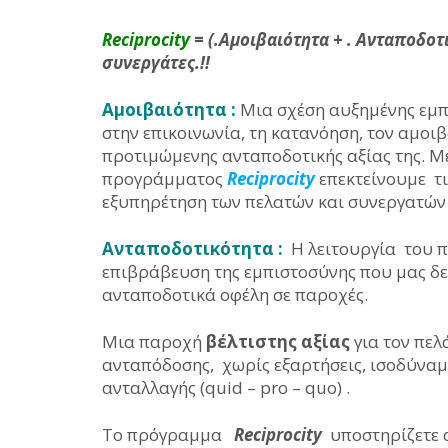
Reciprocity
= (.Αμοιβαιότητα + . Ανταποδοτ
συνεργάτες.!!
Αμοιβαιότητα :
Μια σχέση αυξημένης εμπι
στην επικοινωνία, τη κατανόηση, τον αμοι
προτιμώμενης ανταποδοτικής αξίας της. Μ
προγράμματος
Reciprocity
επεκτείνουμε τι
εξυπηρέτηση των πελατών και συνεργατών
Ανταποδοτικότητα :
Η λειτουργία του
επιβράβευση της εμπιστοσύνης που μας δε
ανταποδοτικά οφέλη σε παροχές.
Μια παροχή
βέλτιστης αξίας
για τον πελ
ανταπόδοσης, χωρίς εξαρτήσεις, ισοδύναμα
ανταλλαγής (quid – pro – quo) .
Το πρόγραμμα
Reciprocity
υποστηρίζετε 