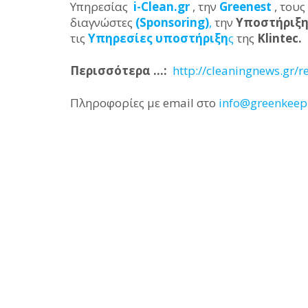
Υπηρεσίας
i-Clean.gr
, την
Greenest
, του
διαγνώστες
(Sponsoring)
,
την
Υποστήριξη 
τις
Υπηρεσίες υποστήριξη
ς
της
Klintec.
Περισσότερα …:
http://cleaningnews.gr/
Πληροφορίες με email στο
info@greenkeep