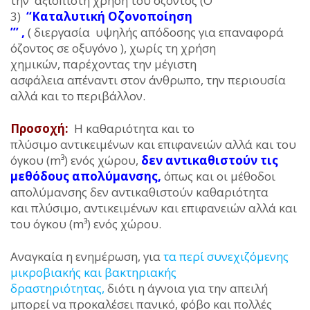
την αξιόπιστη χρήση του όζοντος (O
3)
‘‘Καταλυτική Οζονοποίηση
’’
’
,
( διεργασία υψηλής απόδοσης για επαναφορά
όζοντος σε οξυγόνο ), χωρίς τη χρήση
χημικών, παρέχοντας την μέγιστη
ασφάλεια απέναντι στον άνθρωπο, την περιουσία
αλλά και το περιβάλλον.
Προσοχή:
Η καθαριότητα και το
πλύσιμο αντικειμένων και επιφανειών αλλά και του
όγκου (m³) ενός χώρου,
δεν αντικαθιστούν τις
μεθόδους απολύμανσης,
όπως και οι μέθοδοι
απολύμανσης δεν αντικαθιστούν καθαριότητα
και πλύσιμο, αντικειμένων και επιφανειών αλλά και
του όγκου (m³) ενός χώρου.
Αναγκαία η ενημέρωση, για
τα περί συνεχιζόμενης
μικροβιακής και βακτηριακής
δραστηριότητας,
διότι η άγνοια για την απειλή
μπορεί να προκαλέσει πανικό, φόβο και πολλές