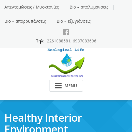
Skip
Απεντομώσεις / Μυοκτονίες
Bio – απολυμάνσεις
to
content
Bio – απορρυπάνσεις
Bio – εξυγιάνσεις
Τηλ:
2261088581, 6937083696
MENU
Healthy Interior
Environment