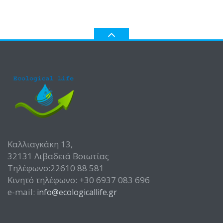
Καλλιαγκάκη 13,
32131 Λιβαδειά Βοιωτίας
Τηλέφωνο:22610 88 581
Κινητό τηλέφωνο: +30 6937 083 696
e-mail:
info@ecologicallife.gr