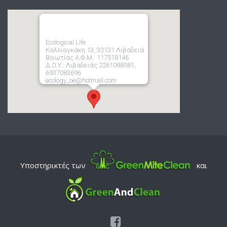
Ecological Life
Καλλιαγκάκη 13, 32131 Λιβαδειά
Βοιωτίας Α.Φ.Μ.: 117518146
Δ.Ο.Υ.: Λιβαδειάς 2261088581,
6937083696
ecology_oe@hotmail.com
Υποστηρικτές των
και