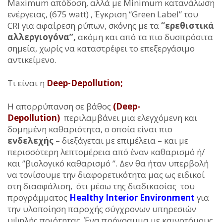
Maximum απόδοση, αλλά με Minimum κατανάλωση
ενέργειας, (675 watt) , Έγκριση “Green Label” του
CRI για αφαίρεση ρύπων, σκόνης με τα
‘‘ερεθιστικά
αλλεργιογόνα’’,
ακόμη και από τα πιο δυσπρόσιτα
σημεία, χωρίς να καταστρέφει το επεξεργάσιμο
αντικείμενο.
Τι είναι η
Deep-Depollution;
H απορρύπανση σε βάθος
(Deep-
Depollution)
περιλαμβάνει μια ελεγχόμενη και
δομημένη καθαριότητα, ο οποία είναι πιο
ενδελεχής
– διεξάγεται με επιμέλεια – και με
περισσότερη λεπτομέρεια από έναν καθαρισμό ή/
και ‘’βιολογικό καθαρισμό ’’. Δεν θα ήταν υπερβολή
να τονίσουμε την διαφορετικότητα μας ως ειδικοί
στη διασφάλιση, ότι μέσω της διαδικασίας του
προγράμματος
Healthy Interior Environment
για
την υλοποίηση παροχής σύγχρονων υπηρεσιών
υψηλής ποιότητας. Ένα πρόγραμμα με καινοτόμους