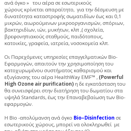
ανά όγκο » του αέρα σε εσωτερικούς
χώρους κρίνεται απαραίτητο, για την δέσμευση με
δυνατότητα καταστροφής σωματιδίων έως και 0,1
μικρών, αιωρούμενων μικροοργανισμών, σπόριων,
βακτηριδίων, ιών, μυκήτων, κλπ ,( σχολεία,
βρεφονηπιακούς σταθμούς, παιδότοπους,
κατοικίες, γραφεία, ιατρεία, νοσοκομεία κλπ.
Οι Παρεχόμενες υπηρεσίες επαγγελματικών Bio-
Εφαρμογών, απαιτούν την χρησιμοποίηση του
κατοχυρωμένου συστήματος καθαρισμού και
εξυγίανσης του αέρα HealthWay EMF™ ,
(Powerful
High Ozone air purification)
η δε εγκατάσταση του
θα συνεισφέρει στην διατήρηση του δωματίου στα
υψηλά Standards, έως την Επαναβεβαίωση των Bio-
εφαρμογών.
Η Bio -απολύμανση ανά όγκο
Bio–Disinfection
σε
εσωτερικούς χώρους, μπορεί να ολοκληρωθεί με