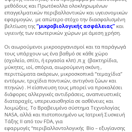
μεθόδους και Πρωτόκολλα ολοκληρωμένων
επαγγελματικών περιβαλλοντικών και υγειονομικών
εφαρμογών, με απώτερο στόχο την διασφαλισμένη
βελτίωση της
‘’μικροβιολογικής ασφάλειας’’
και
υγιεινής των εσωτερικών χώρων με άμεση χρήση.
Οι αιωρούμενοι μικροοργανισμοί και τα παράγωγά
τους υπάρχουν ως ένα βαθμό σε κάθε χώρο
(σχολείο, σπίτι, ή εργασία κλπ) ,π.χ (βακτηρίδια,
μύκητες, ιοί, σπόρια, αιωρούμενη σκόνη ,
περιττώματα ακάρεων, μικροσκοπικά ‘’τεμαχίδια’’
εντόμων, τριχίδια ποντικών, αντιγόνα ζώων και
πτηνών) . Η είσπνευση τους μπορεί να προκαλέσει
διάφορες αλλεργικές αντιδράσεις, αναπνευστικές
διαταραχές, υπερευαισθησία σε ασθένειες και
λοιμώξεις. Το Βραβευμένο σύστημα Τεχνολογίας
NASA, αλλά και πιστοποιημένο ως Ιατρική Συσκευή
Τάξης ΙΙ από τον FDA, για
εφαρμογές ‘‘περιβαλλοντολογικής Bio – εξυγίανσης