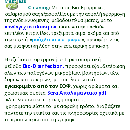
Mattress
Cleaning
:
Μετά τις Bio-Εφαρμογές
καθαρισμού σας εξασφαλίζουμε την ασφαλή εφαρμογή
της ενδεικνυόμενης μεθόδου πλυσίματος, με το
«ανέγγιχτο πλύσιμο»,
ώστε να αφαιρεθούν
επιπλέον κιτρινίλες, τρεξίματα, αίμα, ακόμα και από
την συχνή «
μούχλα στο
στρώμα
», προσφέροντας
σας μία φυσική λύση στην εσωτερική ρύπανση.
Η αξιόπιστη εφαρμογή με Πρωτοποριακή
μέθοδο
Bio-
Disinfection
,
προσφέρει εξουδετέρωση
όλων των παθογόνων μικροβίων, βακτηρίων, ιών,
ζυμών και μυκήτων, με απολυμαντικό
εγκεκριμένο από τον ΕΟΦ,
χωρίς αρώματα και
χρωστικές ουσίες.
Sera Απολυμαντικό pdf
«Απολυμαντικό ευρέως φάσματος
χρησιμοποιείστε το με ασφαλή τρόπο. Διαβάζετε
πάντοτε την ετικέτα και τις πληροφορίες σχετικά με
το προϊόν πριν από τη χρήση»