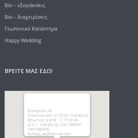
Bio – εξυγιάνσεις
Bio – διαχειρίσεις
Γεωπονικό Κατάστημα
Happy Wedding
ΒΡΕΊΤΕ ΜΑΣ ΕΔΏ!
Ecological Life
Καλλιαγκάκη 13, 32131 Λιβαδειά
Βοιωτίας Α.Φ.Μ.: 117518146
Δ.Ο.Υ.: Λιβαδειάς 2261088581,
6937083696
ecology_oe@hotmail.com