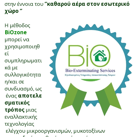
στην έννοια του
‘’καθαρού αέρα στον εσωτερικό
χώρο ‘’
Η μέθοδος
BiOzone
μπορεί να
χρησιμοποιηθ
εί
συμπληρωματι
κά με
συλλογικότητα
η/και σε
συνδυασμό, ως
ένας
αποτελε
σματικός
τρόπος
μιας
εναλλακτικής
τεχνολογίας
ελέγχου μικροοργανισμών, μυκοτοξίνων