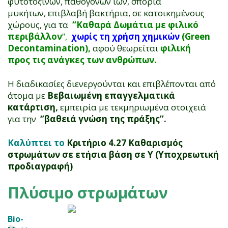
φυτοτοξινών, παθογόνων ιών, σπόρια
μυκήτων, επιβλαβή βακτήρια, σε κατοικημένους
χώρους, για τα
“Καθαρά Δωμάτια με φιλικό
περιβάλλον
”,
χωρίς τη χρήση χημικών
(Green
Decontamination),
αφού θεωρείται
φιλική
προς τις ανάγκες των ανθρώπων.
Η διαδικασίες διενεργούνται και επιβλέπονται από
άτομα με
Βεβαιωμένη επαγγελματικά
κατάρτιση,
εμπειρία με τεκμηριωμένα στοιχειά
για την
‘’βαθειά γνώση της πράξης’’.
Καλύπτει το
Κριτήριο 4.27 Καθαρισμός
στρωμάτων σε ετήσια βάση σε Υ (Υποχρεωτική
προδιαγραφή)
Πλύσιμο στρωμάτων
Bio-